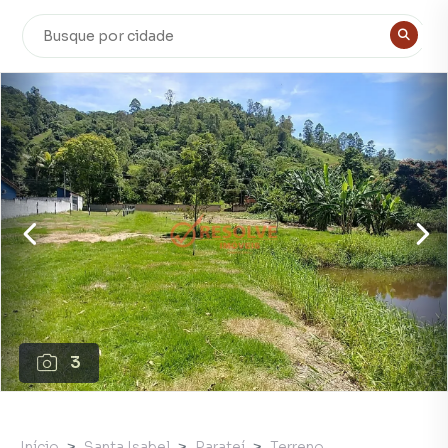
3
Início
Santa Isabel
Parateí
Terreno