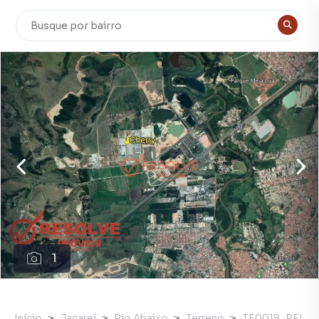
1
Início
Jacareí
Rio Abaixo
Terreno
TE0018_REI