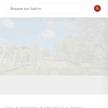
Início
Guararema
Sítio dos 15
Terreno