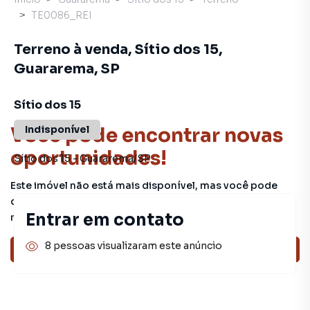
TE0086_REI
Terreno à venda, Sítio dos 15,
Guararema, SP
Sítio dos 15
Você pode encontrar novas
Indisponível
oportunidades!
Sítio dos 15
-
Guararema
/
SP
Este imóvel não está mais disponível, mas você pode
conferir outros em nosso site ou deixar seu contato para
Entrar em contato
receber mais informações.
8 pessoas visualizaram este anúncio
Ver sugestões