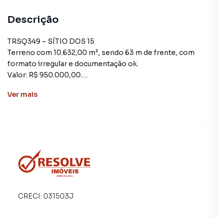
Descrição
TRSQ349 – SÍTIO DOS 15
Terreno com 10.632,00 m², sendo 63 m de frente, com
formato irregular e documentação ok.
Valor: R$ 950.000,00.
Ver
mais
Terreno para Venda em região valorizada do bairro Sítio
dos 15, em Guararema. Não encontrou o que procurava ou
deseja mais informações sobre Terreno em Guararema?
Entre em contato com nossa equipe pelo telefone (11)
4695-2000.
A Resolve Imóveis tem mais opções de apartamentos,
casas residenciais e comerciais, sobrados, terrenos, lojas
CRECI:
031503J
e barracões para venda ou locação, além de
empreendimentos em construção ou lançamentos na