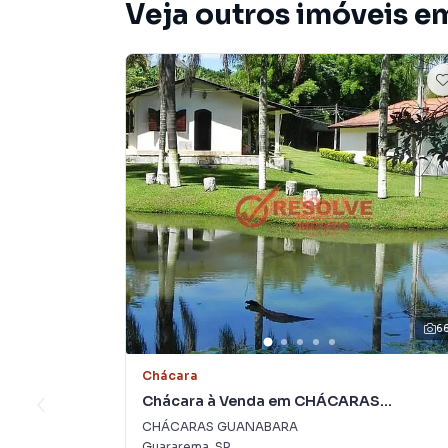
Veja outros imóveis e
6
Chácara
Chácara à Venda em CHÁCARAS
GUANABARA
CHÁCARAS GUANABARA
Guararema
,
SP