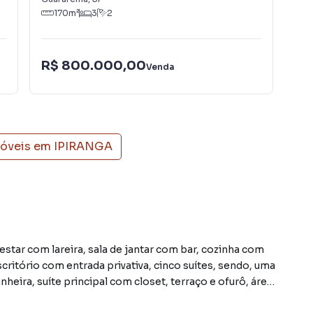
170
m²
3
2
R$ 800.000,00
R$
Venda
móveis em
IPIRANGA
estar com lareira, sala de jantar com bar, cozinha com
escritório com entrada privativa, cinco suítes, sendo, uma
heira, suíte principal com closet, terraço e ofurô, área