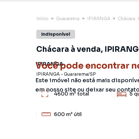
Início
Guararema
IPIRANGA
Chácara
Indisponível
Chácara à venda, IPIRANG
Você pode encontrar n
IPIRANGA
IPIRANGA
-
Guararema
/
SP
Este imóvel não está mais disponív
em nosso site ou deixar seu contat
4600 m²
total
5
q
600 m²
útil