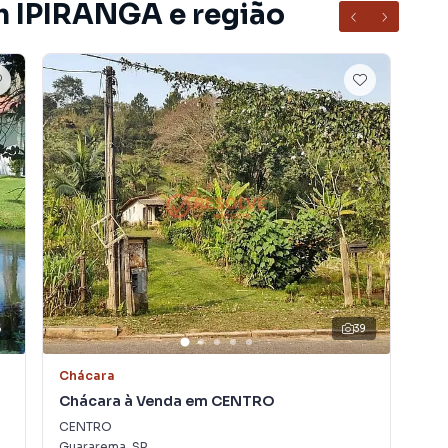
m IPIRANGA e região
6
39
Chácara
Chá
Chácara à Venda em CENTRO
Ch
CENTRO
Mor
Guararema
,
SP
Gua