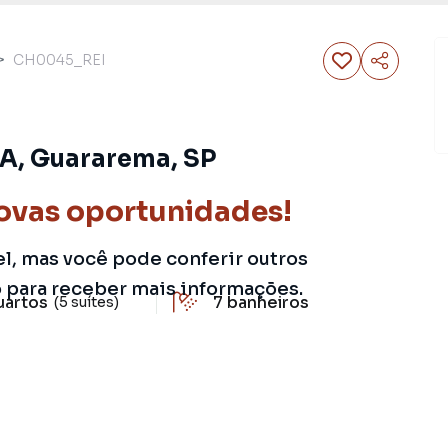
CH0045_REI
A, Guararema, SP
ovas oportunidades!
el, mas você pode conferir outros
o para receber mais informações.
uartos
7
banheiros
(5 suítes)