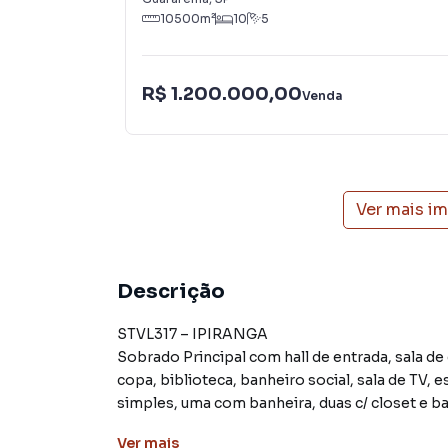
10500
m²
10
5
R$ 1.200.000,00
Venda
Ver mais i
Descrição
STVL317 – IPIRANGA
Sobrado Principal com hall de entrada, sala de 
copa, biblioteca, banheiro social, sala de TV, 
simples, uma com banheira, duas c/ closet e ban
de Serviço, escritório privativo e casa auxiliar.
Ver
mais