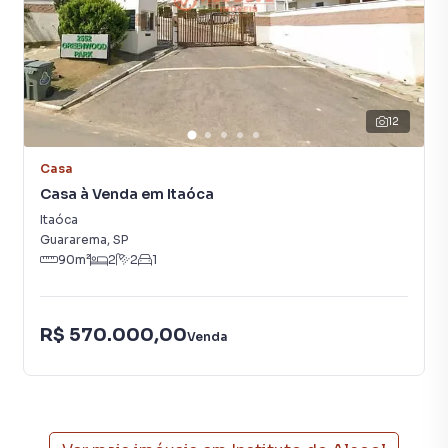
12
Casa
Casa à Venda em Itaóca
Itaóca
Guararema
,
SP
90
m²
2
2
1
R$ 570.000,00
Venda