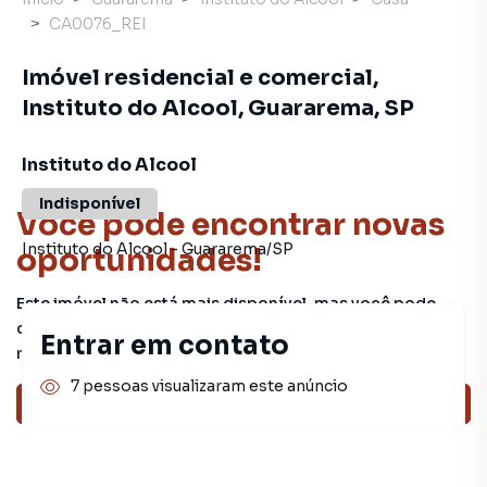
CA0076_REI
Imóvel residencial e comercial,
Instituto do Alcool, Guararema, SP
Instituto do Alcool
Indisponível
Você pode encontrar novas
Instituto do Alcool
-
Guararema
/
SP
oportunidades!
Este imóvel não está mais disponível, mas você pode
conferir outros em nosso site ou deixar seu contato para
Entrar em contato
receber mais informações.
7 pessoas visualizaram este anúncio
Ver sugestões