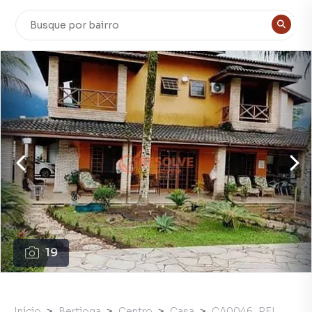
19
Início
Bertioga
Centro
Casa
CA0046_REI