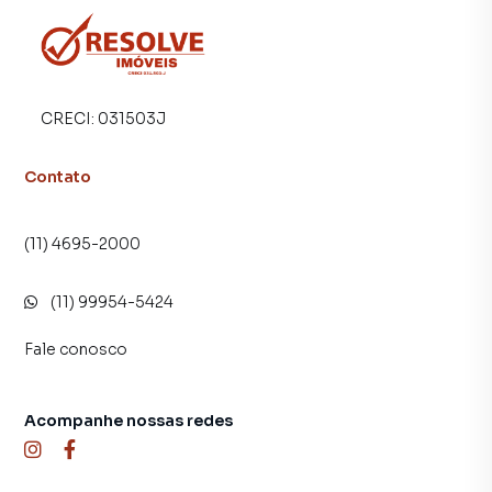
imóvel mais rápido. Contamos também com um time de
programadores, corretores treinados e uma central de
atendimento preparada para atender proprietários e
inquilinos.
CRECI:
031503J
Contato
(11) 4695-2000
(11) 99954-5424
Fale conosco
Acompanhe nossas redes