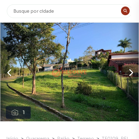
1
Início
Guararema
Paião
Terreno
TE0109_REI