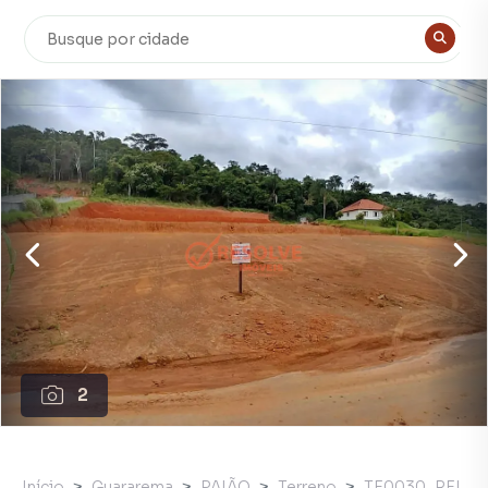
2
Início
Guararema
PAIÃO
Terreno
TE0030_REI