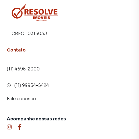
imóvel mais rápido. Contamos também com um time de
programadores, corretores treinados e uma central de
atendimento preparada para atender proprietários e
inquilinos.
CRECI:
031503J
Contato
(11) 4695-2000
(11) 99954-5424
Fale conosco
Acompanhe nossas redes