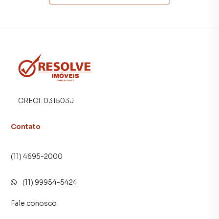
muito o número de contatos interessados e tendo como
consequência uma maior chance de vender ou alugar seu
imóvel mais rápido. Contamos também com um time de
programadores, corretores treinados e uma central de
atendimento preparada para atender proprietários e
inquilinos.
CRECI:
031503J
Contato
(11) 4695-2000
(11) 99954-5424
Fale conosco