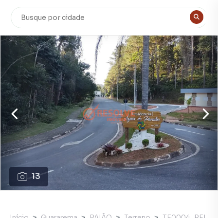
13
Início
Guararema
PAIÃO
Terreno
TE0004_REI