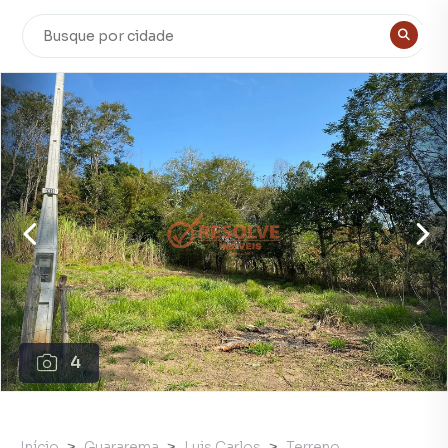
4
Início
Guararema
Luis Carlos
Terreno