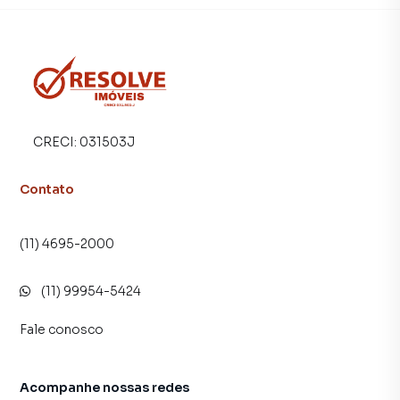
consequência uma maior chance de vender ou alugar seu
imóvel mais rápido. Contamos também com um time de
programadores, corretores treinados e uma central de
atendimento preparada para atender proprietários e
inquilinos.
CRECI:
031503J
Contato
(11) 4695-2000
(11) 99954-5424
Fale conosco
Acompanhe nossas redes