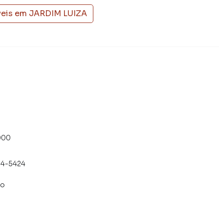
veis em
JARDIM LUIZA
000
54-5424
co