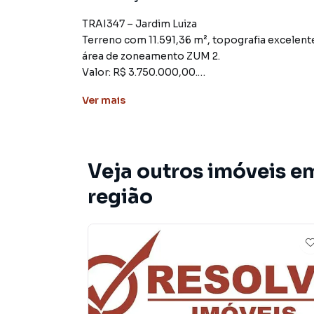
TRAI347 – Jardim Luiza
Terreno com 11.591,36 m², topografia excelente
área de zoneamento ZUM 2.
Valor: R$ 3.750.000,00.
Ver
mais
Terreno para Venda em região valorizada do 
que procurava ou deseja mais informações s
nossa equipe pelo telefone (11) 4695-2000.
Veja outros imóveis e
A Resolve Imóveis tem mais opções de apartam
região
terrenos, lojas e barracões para venda ou l
lançamentos na planta em JARDIM LUIZA e em 
milhares de ofertas para encontrar o imóvel q
Negocie seu imóvel de forma totalmente onlin
você consegue comprar ou alugar um imóvel 
praticidade de fazer tudo online, direto do 