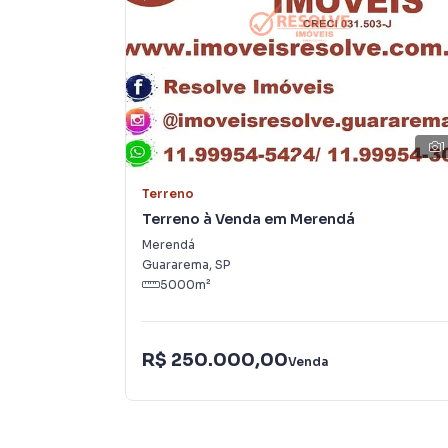
inovadoras para simplificar a relação de prop
imobiliário.
Anuncie seu imóvel! É fácil, rápido e gratuito!
em diversas cidades do Brasil, incluindo Guara
Na Resolve Imóveis você consegue vender ou a
1
imobiliárias tradicionais. Já vendemos e loc
JARDIM LUIZA. Isso porque temos uma equipe 
Terreno
específicas para Guararema, o que aumenta m
Terreno à Venda em Merendá
consequência uma maior chance de vender ou
Merendá
um time de programadores, corretores treina
Guararema
,
SP
atender proprietários e inquilinos.
5000
m²
R$ 250.000,00
Venda