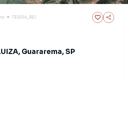
eno
TE0014_REI
LUIZA, Guararema, SP