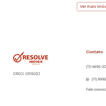
Ver mais imó
Contato
(11) 4695-2
CRECI:
031503J
(11) 999
Fale conos