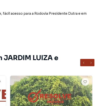
, fácil acesso para a Rodovia Presidente Dutra e em
bairro JARDIM LUIZA, em Guararema. Não encontrou o
obre Terreno em Guararema? Entre em contato com
m JARDIM LUIZA e
entos, casas residenciais e comerciais, sobrados,
ocação, além de empreendimentos em construção ou
outras regiões de Guararema. Aqui você encontra
ue mais combina com seu estilo de vida.
e, com segurança e tranquilidade. Na Resolve Imóveis
em Guararema mesmo não estando na cidade e com a
seu computador ou smartphone. Nós criamos soluções