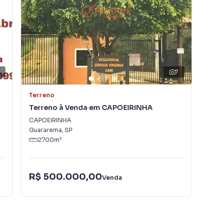
rietários, inquilinos e compradores com o mercado
 A Resolve Imóveis é uma imobiliária digital com imóveis
rema.
lugar seu imóvel muito mais rápido do que em
7
amos diversos imóveis em Guararema, especialmente em
de marketing digital focada em produzir campanhas
Terreno
Ter
uito o número de contatos interessados e tendo como
Terreno à Venda em CAPOEIRINHA
Ter
 alugar seu imóvel mais rápido. Contamos também com
CAPOEIRINHA
Lui
dos e uma central de atendimento preparada para
Guararema
,
SP
Gua
2700
m²
R$ 500.000,00
R$
Venda