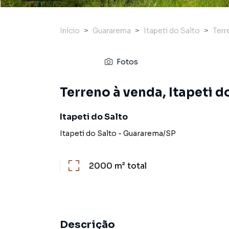
Início
Guararema
Itapeti do Salto
Terr
Fotos
Terreno à venda, Itapeti d
Itapeti do Salto
Itapeti do Salto
-
Guararema
/
SP
2000 m²
total
Descrição