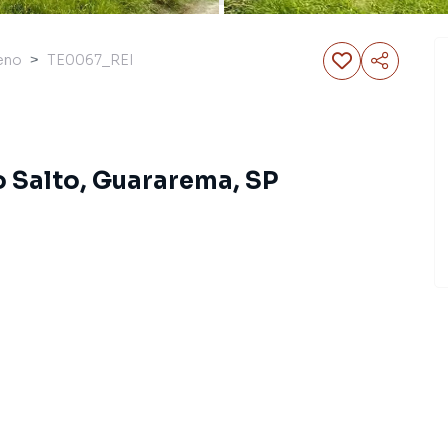
eno
TE0067_REI
o Salto, Guararema, SP