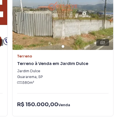
 A Resolve Imóveis é uma imobiliária digital com imóveis
rema.
lugar seu imóvel muito mais rápido do que em
amos diversos imóveis em Guararema, especialmente em
1
pe de marketing digital focada em produzir campanhas
uito o número de contatos interessados e tendo como
Terreno
Ter
 alugar seu imóvel mais rápido. Contamos também com
Terreno à Venda em Jardim Dulce
Ter
dos e uma central de atendimento preparada para
Jardim Dulce
Cap
Guararema
,
SP
Gua
380
m²
R$ 150.000,00
R$
Venda