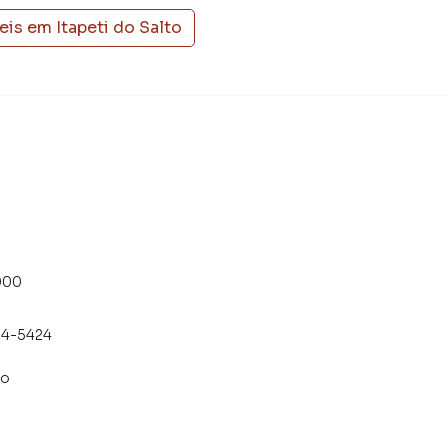
eis em
Itapeti do Salto
000
54-5424
co