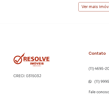
Ver mais imóv
Contato
(11) 4695-2
CRECI:
031503J
(11) 999
Fale conos