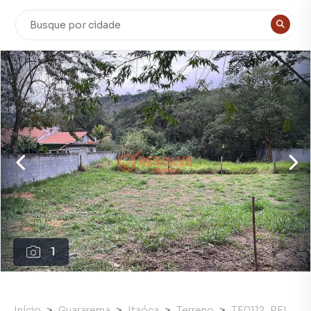
1
Início
Guararema
Itaóca
Terreno
TE0112_REI