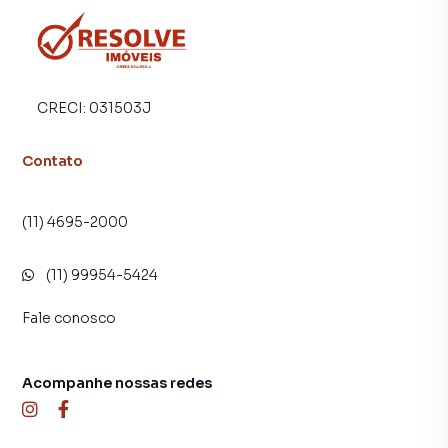
imóvel mais rápido. Contamos também com um time de
programadores, corretores treinados e uma central de
atendimento preparada para atender proprietários e
inquilinos.
CRECI:
031503J
Contato
(11) 4695-2000
(11) 99954-5424
Fale conosco
Acompanhe nossas redes