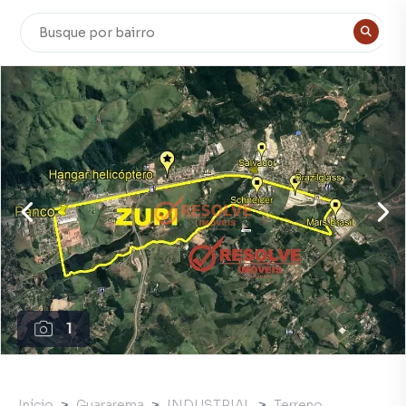
1
Início
Guararema
INDUSTRIAL
Terreno