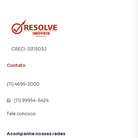
porque temos uma equipe de marketing digital focada em
produzir campanhas específicas para Guararema, o que
aumenta muito o número de contatos interessados e
tendo como consequência uma maior chance de vender ou
alugar seu imóvel mais rápido. Contamos também com um
time de programadores, corretores treinados e uma
central de atendimento preparada para atender
CRECI:
031503J
proprietários e inquilinos.
Contato
(11) 4695-2000
(11) 99954-5424
Fale conosco
Acompanhe nossas redes