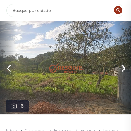
6
Início
Guararema
Freguesia da Escada
Terreno