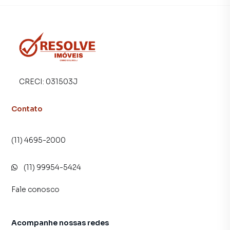
imóvel mais rápido. Contamos também com um time de
programadores, corretores treinados e uma central de
atendimento preparada para atender proprietários e
inquilinos.
CRECI:
031503J
Contato
(11) 4695-2000
(11) 99954-5424
Fale conosco
Acompanhe nossas redes