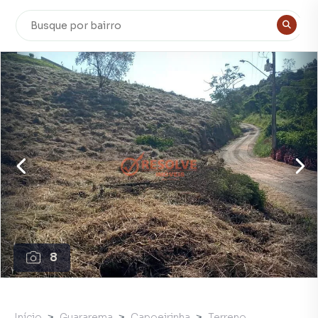
8
Início
Guararema
Capoeirinha
Terreno