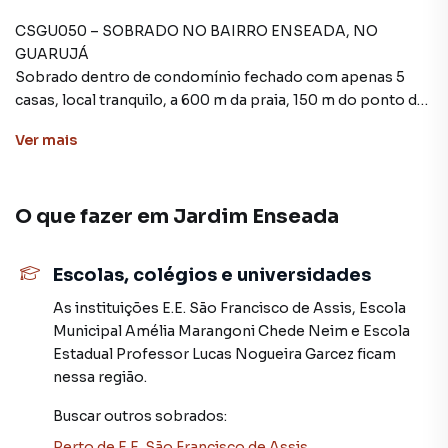
CSGU050 – SOBRADO NO BAIRRO ENSEADA, NO
GUARUJÁ
Sobrado dentro de condomínio fechado com apenas 5
casas, local tranquilo, a 600 m da praia, 150 m do ponto de
ônibus, 900 m de mercados grandes e a aproximadamente
Ver
mais
1 km da faculdade.
O imóvel conta com dois dormitórios, dois banheiros,
sala, cozinha, área de serviço e garagem.
O que fazer em
Jardim Enseada
Documentação está em ordem, libera financiamento
bancário.
Valor: R$ 375.000,00
Escolas, colégios e universidades
Obs.: Tem interesse em permuta por imóvel residencial em
Guararema.
As instituições
E.E. São Francisco de Assis
,
Escola
Municipal Amélia Marangoni Chede Neim
e
Escola
Estadual Professor Lucas Nogueira Garcez
ficam
Sobrado para Venda em região valorizada do bairro Jardim
nessa região.
Enseada, em Guarujá. Não encontrou o que procurava ou
Buscar outros
sobrados
:
deseja mais informações sobre Sobrado em Guarujá?
Entre em contato com nossa equipe pelo telefone (11)
Perto de
E.E. São Francisco de Assis