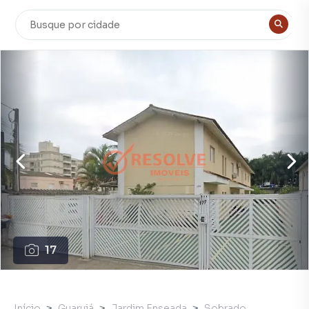
17
Início
Guarujá
Jardim Enseada
Sobrado