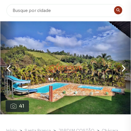
41
Início
Santa Branca
JARDIM COSTÃO
Chácara