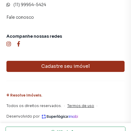
(11) 99954-5424
alugar seu imóvel mais rápido. Contamos também com um
time de programadores, corretores treinados e uma
Fale conosco
central de atendimento preparada para atender
proprietários e inquilinos.
Acompanhe nossas redes
Cadastre seu imóvel
©
Resolve Imóveis
.
Todos os direitos reservados.
·
Termos de uso
·
Desenvolvido por