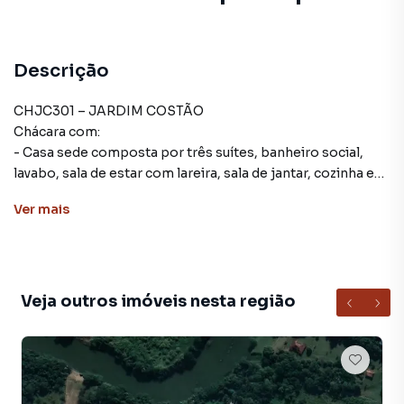
Descrição
CHJC301 – JARDIM COSTÃO
Chácara com:
- Casa sede composta por três suítes, banheiro social,
lavabo, sala de estar com lareira, sala de jantar, cozinha e
varanda;
Ver
mais
- Alojamento com quatro suítes e dois dormitórios;
- Espaço gourmet com dois banheiros e cozinha industrial;
- Área de lazer com piscina com tobogã, salão de jogos e
salão de festas;
- Casa de caseiro com dois dormitórios, sala, cozinha e
Veja outros imóveis nesta região
banheiro;
- Baia para três cavalos.
- Área construída: aproximadamente 2.500 m²
Área total: 17.442 m²
Estuda possibilidade de permuta.