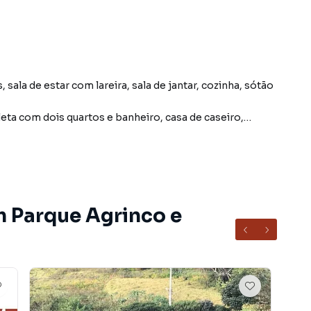
 sala de estar com lareira, sala de jantar, cozinha, sótão
ta com dois quartos e banheiro, casa de caseiro,
çoso e coberto, e amplo quintal gramado.
ois cavalos e dois cachorros.
ok
m Parque Agrinco e
airro Parque Agrinco, em Guararema. Não encontrou o
obre Chácara em Guararema? Entre em contato com
entos, casas residenciais e comerciais, sobrados,