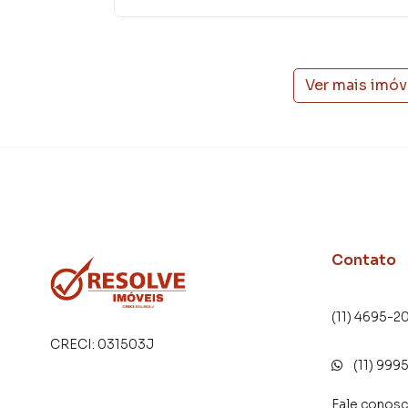
atender proprietários e inquilinos.
Ver mais imóv
Contato
(11) 4695-2
CRECI:
031503J
(11) 999
Fale conos