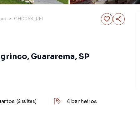
ara
CH0068_REI
Agrinco, Guararema, SP
uartos
4
banheiros
(2 suítes)