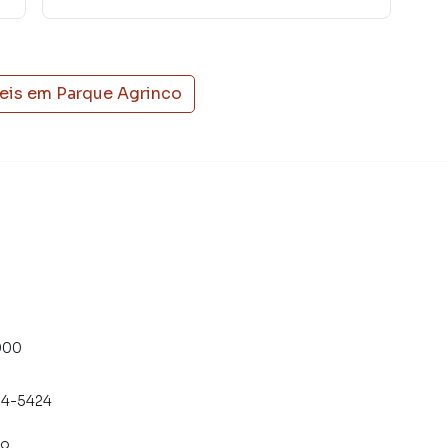
eis em
Parque Agrinco
000
54-5424
co