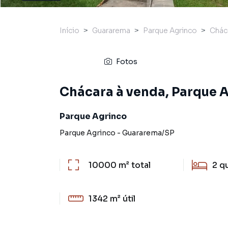
Início
Guararema
Parque Agrinco
Chác
Fotos
Chácara à venda, Parque 
Parque Agrinco
Parque Agrinco
-
Guararema
/
SP
10000 m²
total
2
q
1342 m²
útil