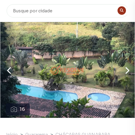
16
Início
Guararema
CHÁCARAS GUANABARA