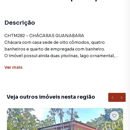
Descrição
CHTM282 – CHÁCARAS GUANABARA
Chácara com casa sede de oito cômodos, quatro
banheiros e quarto de empregada com banheiro.
O imóvel possui ainda duas piscinas, lago ornamental,
campo de futebol, vestiário, duas áreas gourmet, casa para
Ver
mais
caseiro, depósito de ferramentas e frente para duas ruas.
Área construída: aproximadamente 700 m²
Área total: 7.000 m²
Valor: R$ 1.600.000,00 – Com documentação ok.
Veja outros imóveis nesta região
Chácara para Venda em região valorizada do bairro
CHÁCARAS GUANABARA, em Guararema. Não encontrou
o que procurava ou deseja mais informações sobre
Chácara em Guararema? Entre em contato com nossa