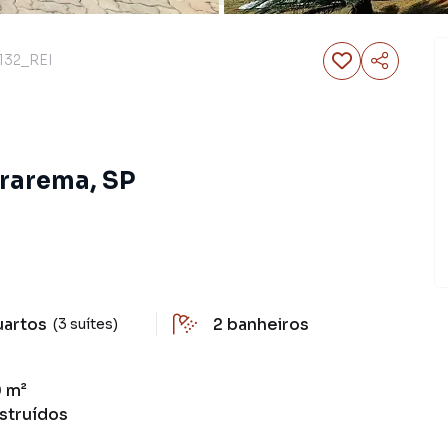
132_REI
ararema, SP
uartos
2
banheiros
(3 suítes)
 m²
struídos