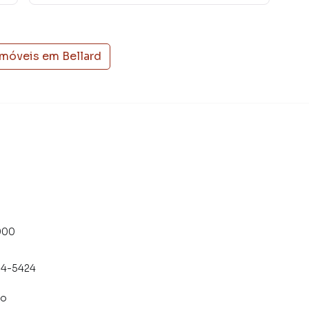
imóveis em
Bellard
000
54-5424
co