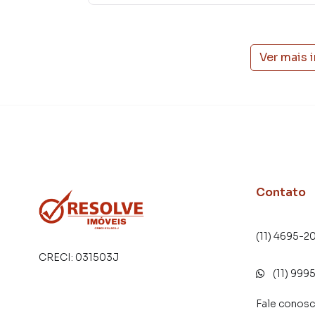
Ver mais 
Contato
(11) 4695-2
CRECI:
031503J
(11) 999
Fale conos