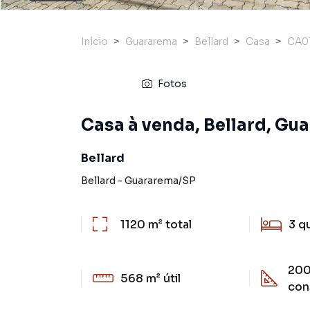
Início
Guararema
Bellard
Casa
CA0
Fotos
Casa à venda, Bellard, Gu
Bellard
Bellard
-
Guararema
/
SP
1120 m²
total
3
q
200
568 m²
útil
con