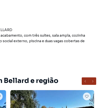
BELLARD
acabamento, com três suítes, sala ampla, cozinha
 social externo, piscina e duas vagas cobertas de
de preservação
 Bellard e região
ro Bellard, em Guararema. Não encontrou o que procurava
uararema? Entre em contato com nossa equipe pelo
entos, casas residenciais e comerciais, sobrados,
ocação, além de empreendimentos em construção ou