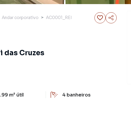
Andar corporativo
AC0001_REI
i das Cruzes
.99 m²
útil
4
banheiros