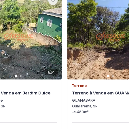
2
Terreno
à Venda em Jardim Dulce
Terreno à Venda em GUA
ce
GUANABARA
,
SP
Guararema
,
SP
450
m²