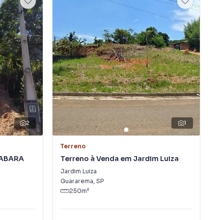
2
1
Terreno
NABARA
Terreno à Venda em Jardim Luiza
Jardim Luiza
Guararema
,
SP
250
m²