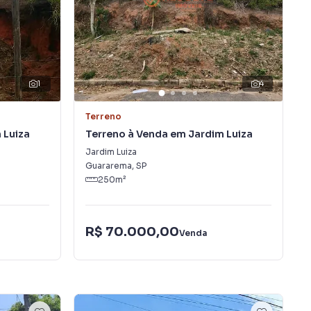
1
4
Terreno
 Luiza
Terreno à Venda em Jardim Luiza
Jardim Luiza
Guararema
,
SP
250
m²
R$ 70.000,00
Venda