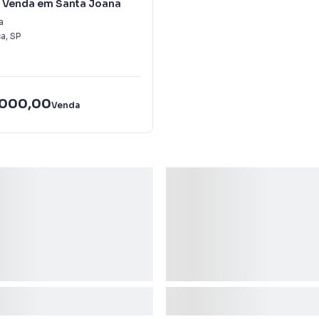
à Venda em Santa Joana
a
ca
,
SP
.000,00
Venda