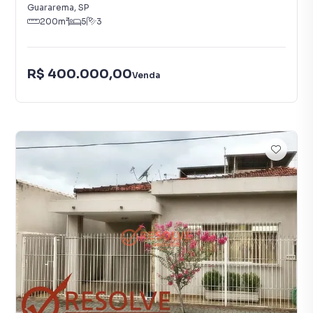
Guararema
,
SP
200
m²
5
3
R$ 400.000,00
Venda