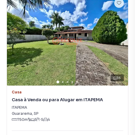
36
Casa
Casa à Venda ou para Alugar em ITAPEMA
ITAPEMA
Guararema
,
SP
750
m²
5
5
4